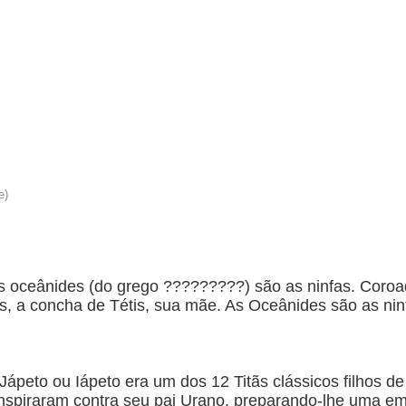
s oceânides (do grego ?????????) são as ninfas. Coroad
, a concha de Tétis, sua mãe. As Oceânides são as nin
ápeto ou Iápeto era um dos 12 Titãs clássicos filhos d
conspiraram contra seu pai Urano, preparando-lhe uma 