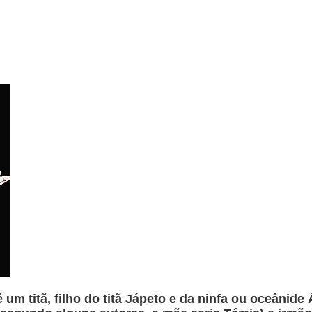
 um titã, filho do titã Jápeto e da ninfa ou oceânide 