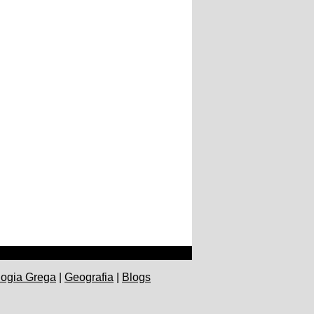
logia Grega
|
Geografia
|
Blogs