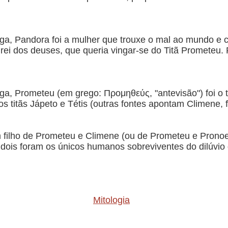
ega, Pandora foi a mulher que trouxe o mal ao mundo e
, rei dos deuses, que queria vingar-se do Titã Prometeu
ga, Prometeu (em grego: Προμηθεύς, "antevisão") foi o t
os titãs Jápeto e Tétis (outras fontes apontam Climene, fil
 filho de Prometeu e Climene (ou de Prometeu e Pronoea
 dois foram os únicos humanos sobreviventes do dilúvio 
Mitologia