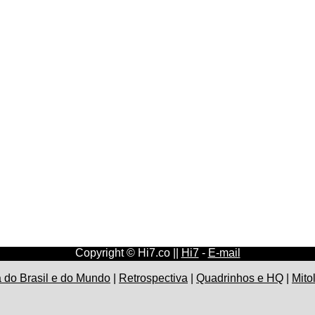
Copyright © Hi7.co ||
Hi7
-
E-mail
a do Brasil e do Mundo
|
Retrospectiva
|
Quadrinhos e HQ
|
Mito