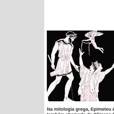
Na mitologia grega,
Epimeteu é