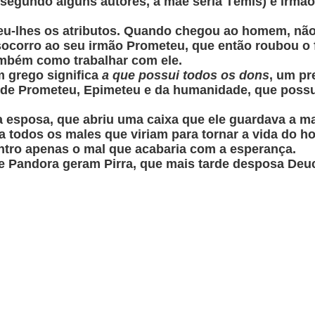
egundo alguns autores, a mãe seria Témis) e irmão 
deu-lhes os atributos. Quando chegou ao homem, nã
 socorro ao seu irmão Prometeu, que então roubou o 
mbém como trabalhar com ele.
 grego significa
a que possui todos os dons
, um pr
 de Prometeu, Epimeteu e da humanidade, que possu
 esposa, que abriu uma caixa que ele guardava a m
nha todos os males que viriam para tornar a vida d
ntro apenas o mal que acabaria com a esperança.
e Pandora geram Pirra, que mais tarde desposa Deuc