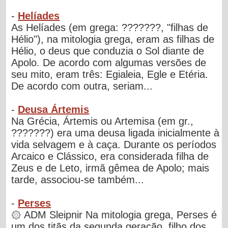
-
Helíades
As Helíades (em grega: ???????, "filhas de
Hélio"), na mitologia grega, eram as filhas de
Hélio, o deus que conduzia o Sol diante de
Apolo. De acordo com algumas versões de
seu mito, eram três: Egialeia, Egle e Etéria.
De acordo com outra, seriam...
-
Deusa Ártemis
Na Grécia, Ártemis ou Artemisa (em gr.,
???????) era uma deusa ligada inicialmente à
vida selvagem e à caça. Durante os períodos
Arcaico e Clássico, era considerada filha de
Zeus e de Leto, irmã gêmea de Apolo; mais
tarde, associou-se também...
-
Perses
۞ ADM Sleipnir Na mitologia grega, Perses é
um dos titãs da segunda geração, filho dos