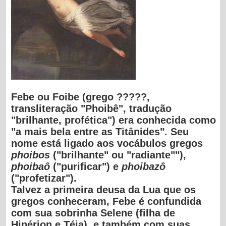
Febe ou
Foibe (grego ?????,
transliteração "Phoibê", tradução
"brilhante, profética") era conhecida como
"a mais bela entre as Titânides". Seu
nome está ligado aos vocábulos gregos
phoibos
("brilhante" ou "radiante""),
phoibaô
("purificar") e
phoibazô
("profetizar").
Talvez a primeira deusa da Lua que os
gregos conheceram, Febe é confundida
com sua sobrinha Selene (filha de
Hipérion e Téia), e também com suas