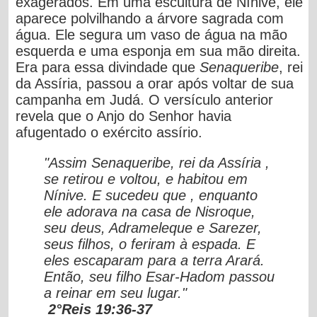
exagerados. Em uma escultura de Nínive, ele
aparece polvilhando a árvore sagrada com
água. Ele segura um vaso de água na mão
esquerda e uma esponja em sua mão direita.
Era para essa divindade que
Senaqueribe
, rei
da Assíria, passou a orar após voltar de sua
campanha em Judá. O versículo anterior
revela que o Anjo do Senhor havia
afugentado o exército assírio.
"Assim Senaqueribe, rei da Assíria ,
se retirou e voltou, e habitou em
Nínive. E sucedeu que , enquanto
ele adorava na casa de Nisroque,
seu deus, Adrameleque e Sarezer,
seus filhos, o feriram à espada. E
eles escaparam para a terra Arará.
Então, seu filho Esar-Hadom passou
a reinar em seu lugar."
2°Reis 19:36-37